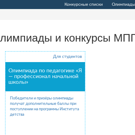
Конкурсные списки
Олимпиады
лимпиады и конкурсы МП
Для студентов
Олимпиада по педагогике «Я
— профессионал начальной
школы»
Победители и призёры олимпиады
получат дополнительные баллы при
поступлении на программы Института
детства