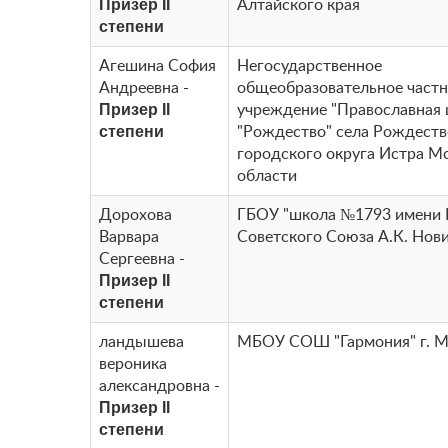
Призер II
Алтайского края
степени
Агешина София
Негосударственное
Андреевна -
общеобразовательное част
Призер II
учреждение "Православная
степени
"Рождество" села Рождеств
городского округа Истра М
области
Дорохова
ГБОУ "школа №1793 имени 
Варвара
Советского Союза А.К. Нов
Сергеевна -
Призер II
степени
ландышева
МБОУ СОШ "Гармония" г. 
вероника
александровна -
Призер II
степени