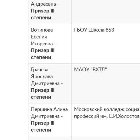
Андреевна -
Призер III
степени
Вотинова
ГБОУ Школа 853
Есения
Игоревна -
Призер III
степени
Грачева
МАОУ "ВХТЛ"
Ярослава
Дмитриевна -
Призер III
степени
Першина Алина
Московский колледж соци
Дмитриевна -
профессий им. Е.И.Холосто
Призер III
степени