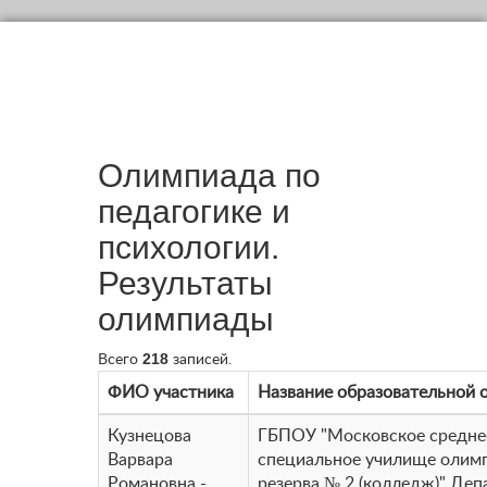
Олимпиада по
педагогике и
психологии.
Результаты
олимпиады
218
Всего
записей.
ФИО участника
Название образовательной 
Кузнецова
ГБПОУ "Московское средне
Варвара
специальное училище олим
Романовна -
резерва № 2 (колледж)" Деп