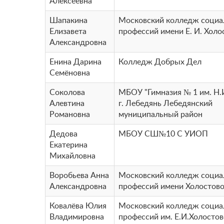
Алексеевна
Шапакина
Московский колледж соци
Елизавета
профессий имени Е. И. Холо
Александровна
Енина Дарина
Колледж Добрых Дел
Семёновна
Соколова
МБОУ "Гимназия № 1 им. Н.
Алевтина
г. Лебедянь Лебедянский
Романовна
муниципальный район
Дедова
МБОУ СШ№10 С УИОП
Екатерина
Михайловна
Воробьева Анна
Московский колледж соци
Александровна
профессий имени Холостов
Ковалёва Юлия
Московский колледж соци
Владимировна
профессий им. Е.И.Холосто