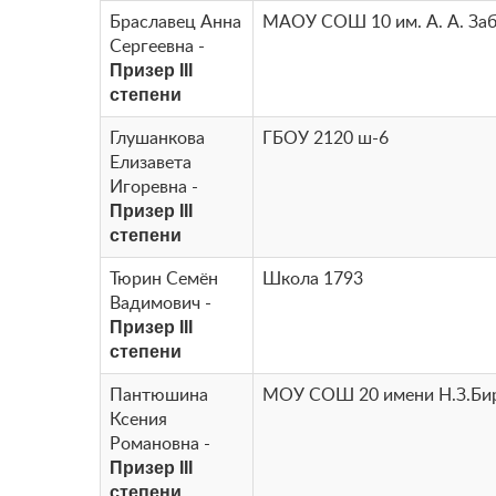
Браславец Анна
МАОУ СОШ 10 им. А. А. За
Сергеевна -
Призер III
степени
Глушанкова
ГБОУ 2120 ш-6
Елизавета
Игоревна -
Призер III
степени
Тюрин Семён
Школа 1793
Вадимович -
Призер III
степени
Пантюшина
МОУ СОШ 20 имени Н.З.Би
Ксения
Романовна -
Призер III
степени