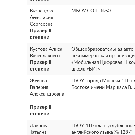
Кузнецова
МБОУ СОШ №50
Анастасия
Сергеевна -
Призер III
степени
Кустова Алиса
Общеобразовательная авто
Вячеславовна -
некоммерческая организаци
Призер III
«Мобильная Цифровая Школ
степени
школа «БИТ»
Жукова
ГБОУ города Москвы "Школ
Валерия
Востоке имени Маршала В. 
Александровна
-
Призер III
степени
Лаврова
ГБОУ "Школа с углубленны
Татьяна
английского языка № 1287"