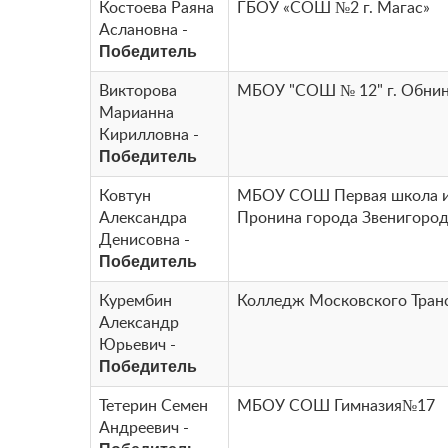
Костоева Раяна
ГБОУ «СОШ №2 г. Магас»
Аслановна -
Победитель
Викторова
МБОУ "СОШ № 12" г. Обни
Марианна
Кирилловна -
Победитель
Ковтун
МБОУ СОШ Первая школа и
Александра
Пронина города Звенигоро
Денисовна -
Победитель
Курембин
Колледж Московского Тран
Александр
Юрьевич -
Победитель
Тетерин Семен
МБОУ СОШ Гимназия№17
Андреевич -