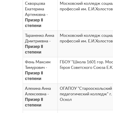
Скворцова
Московский колледж соци
Екатерина
профессий им. Е.И.Холосто
Артемовна -
Призер II
степени
Тараненко Анна
Московский колледж соци
Дмитриевна -
профессий им. Е.И.Холосто
Призер II
степени
Фень Максим
ГБОУ "Школа 1601 гор. Мос
Тимурович -
Героя Советского Союза Е.
Призер II
степени
Алехина Анна
ОГАПОУ "Старооскольский
Алексеевна -
педагогический колледж" г
Призер II
Оскол
степени