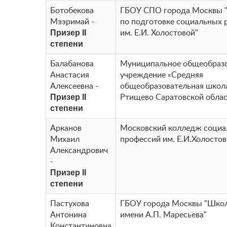
Ботобекова
ГБОУ СПО города Москвы 
Мээримай -
по подготовке социальных 
Призер II
им. Е.И. Холостовой"
степени
Балабанова
Муниципальное общеобразо
Анастасия
учреждение «Средняя
Алексеевна -
общеобразовательная школа
Призер II
Ртищево Саратовской облас
степени
Арканов
Московский колледж соци
Михаил
профессий им. Е.И.Холосто
Александрович
-
Призер II
степени
Пастухова
ГБОУ города Москвы "Шко
Антонина
имени А.П. Маресьева"
Константиновна