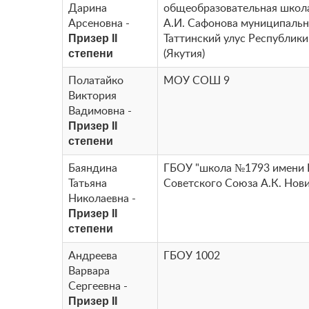
Дарина
общеобразовательная школ
Арсеновна -
А.И. Сафонова муниципальн
Призер II
Таттинский улус Республики
степени
(Якутия)
Полатайко
МОУ СОШ 9
Виктория
Вадимовна -
Призер II
степени
Баяндина
ГБОУ "школа №1793 имени 
Татьяна
Советского Союза А.К. Нов
Николаевна -
Призер II
степени
Андреева
ГБОУ 1002
Варвара
Сергеевна -
Призер II