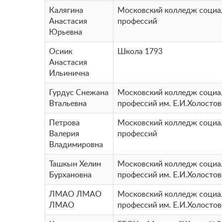
Калягина
Московский колледж соци
Анастасия
профессий
Юрьевна
Осиик
Школа 1793
Анастасия
Ильинична
Гурдус Снежана
Московский колледж соци
Втальевна
профессий им. Е.И.Холосто
Петрова
Московский колледж соци
Валерия
профессий
Владимировна
Ташкын Хелин
Московский колледж соци
Бурхановна
профессий им. Е.И.Холосто
ЛМАО ЛМАО
Московский колледж соци
ЛМАО
профессий им. Е.И.Холосто