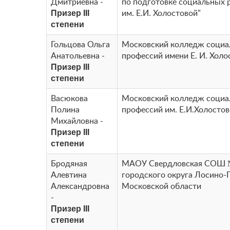
Дмитриевна -
по подготовке социальных 
Призер III
им. Е.И. Холостовой"
степени
Гольцова Ольга
Московский колледж соци
Анатольевна -
профессий имени Е. И. Холо
Призер III
степени
Васюкова
Московский колледж соци
Полина
профессий им. Е.И.Холосто
Михайловна -
Призер III
степени
Бродяная
МАОУ Свердловская СОШ 
Алевтина
городского округа Лосино-
Александровна
Московской области
-
Призер III
степени