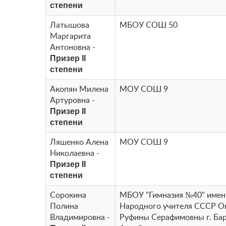
степени
Латышова
МБОУ СОШ 50
Маргарита
Антоновна -
Призер II
степени
Акопян Милена
МОУ СОШ 9
Артуровна -
Призер II
степени
Ляшенко Алена
МОУ СОШ 9
Николаевна -
Призер II
степени
Сорокина
МБОУ "Гимназия №40" имен
Полина
Народного учителя СССР О
Владимировна -
Руфины Серафимовны г. Ба