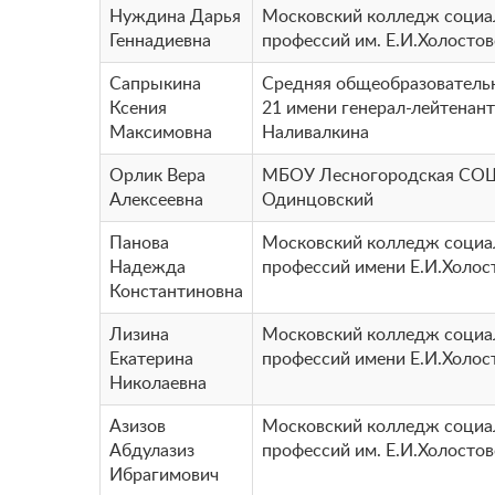
Нуждина Дарья
Московский колледж соци
Геннадиевна
профессий им. Е.И.Холосто
Сапрыкина
Средняя общеобразователь
Ксения
21 имени генерал-лейтенант
Максимовна
Наливалкина
Орлик Вера
МБОУ Лесногородская СОШ
Алексеевна
Одинцовский
Панова
Московский колледж соци
Надежда
профессий имени Е.И.Холос
Константиновна
Лизина
Московский колледж соци
Екатерина
профессий имени Е.И.Холос
Николаевна
Азизов
Московский колледж соци
Абдулазиз
профессий им. Е.И.Холосто
Ибрагимович