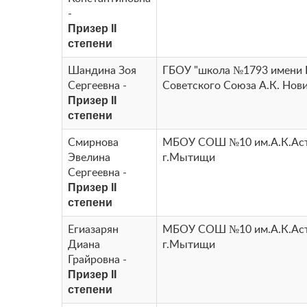
-
Призер II
степени
Шандина Зоя
ГБОУ "школа №1793 имени 
Сергеевна -
Советского Союза А.К. Нов
Призер II
степени
Смирнова
МБОУ СОШ №10 им.А.К.Аст
Эвелина
г.Мытищи
Сергеевна -
Призер II
степени
Егиазарян
МБОУ СОШ №10 им.А.К.Аст
Диана
г.Мытищи
Грайровна -
Призер II
степени