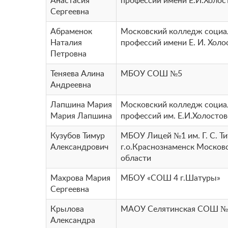
Анастасия
профессий имени Е.И.Холос
Сергеевна
Абраменок
Московский колледж соци
Наталия
профессий имени Е. И. Холо
Петровна
Теняева Алина
МБОУ СОШ №5
Андреевна
Лапшина Мария
Московский колледж соци
Мария Лапшина
профессий им. Е.И.Холосто
Кузубов Тимур
МБОУ Лицей №1 им. Г. С. Ти
Александрович
г.о.Краснознаменск Москов
области
Махрова Мария
МБОУ «СОШ 4 г.Шатуры»
Сергеевна
Крылова
МАОУ Селятинская СОШ №
Александра