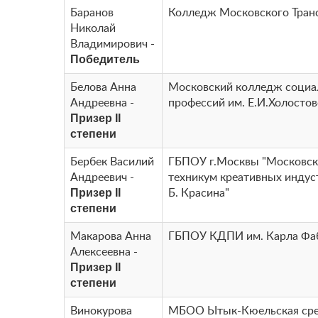
Баранов
Колледж Московского Тран
Николай
Владимирович -
Победитель
Белова Анна
Московский колледж соци
Андреевна -
профессий им. Е.И.Холосто
Призер II
степени
Бербек Василий
ГБПОУ г.Москвы "Московс
Андреевич -
техникум креативных индуст
Призер II
Б. Красина"
степени
Макарова Анна
ГБПОУ КДПИ им. Карла Фа
Алексеевна -
Призер II
степени
Винокурова
МБОО Ытык-Кюельская ср