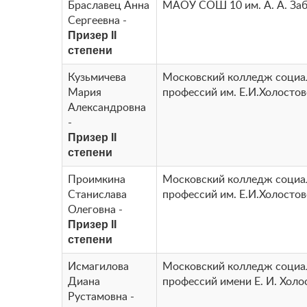
Браславец Анна
МАОУ СОШ 10 им. А. А. За
Сергеевна -
Призер II
степени
Кузьмичева
Московский колледж соци
Мария
профессий им. Е.И.Холосто
Александровна
-
Призер II
степени
Проимкина
Московский колледж соци
Станислава
профессий им. Е.И.Холосто
Олеговна -
Призер II
степени
Исмагилова
Московский колледж соци
Диана
профессий имени Е. И. Холо
Рустамовна -