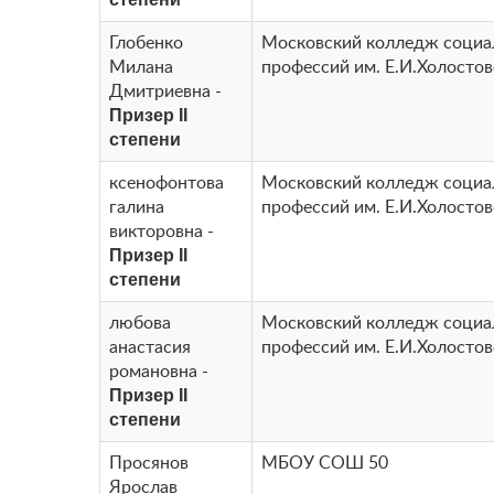
Глобенко
Московский колледж соци
Милана
профессий им. Е.И.Холосто
Дмитриевна -
Призер II
степени
ксенофонтова
Московский колледж соци
галина
профессий им. Е.И.Холосто
викторовна -
Призер II
степени
любова
Московский колледж соци
анастасия
профессий им. Е.И.Холосто
романовна -
Призер II
степени
Просянов
МБОУ СОШ 50
Ярослав