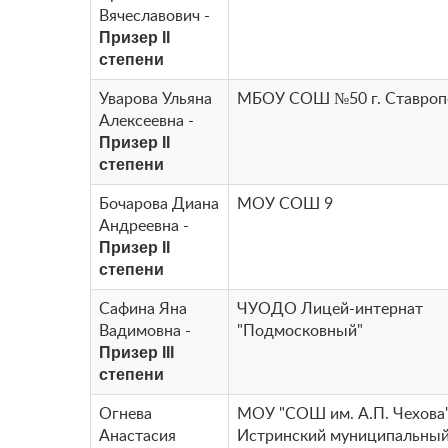
Вячеславович -
Призер II
степени
Уварова Ульяна
МБОУ СОШ №50 г. Ставроп
Алексеевна -
Призер II
степени
Бочарова Диана
МОУ СОШ 9
Андреевна -
Призер II
степени
Сафина Яна
ЧУОДО Лицей-интернат
Вадимовна -
"Подмосковный"
Призер III
степени
Огнева
МОУ "СОШ им. А.П. Чехова
Анастасия
Истринский муниципальный 