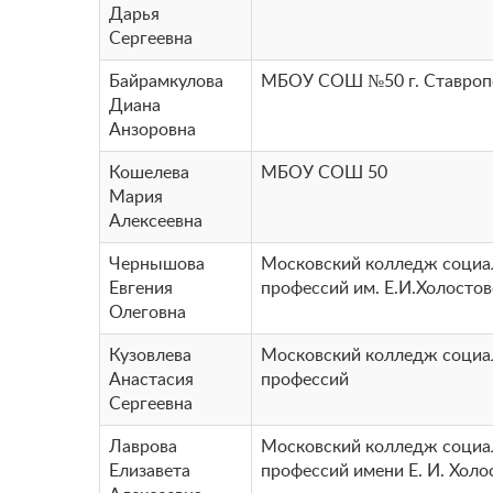
Дарья
Сергеевна
Байрамкулова
МБОУ СОШ №50 г. Ставроп
Диана
Анзоровна
Кошелева
МБОУ СОШ 50
Мария
Алексеевна
Чернышова
Московский колледж соци
Евгения
профессий им. Е.И.Холосто
Олеговна
Кузовлева
Московский колледж соци
Анастасия
профессий
Сергеевна
Лаврова
Московский колледж соци
Елизавета
профессий имени Е. И. Холо