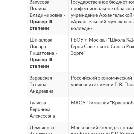
Закусова
Государственное бюджетно
Полина
профессиональное образова
Владимировна -
учреждение Архангельской 
Призер III
«Архангельский музыкальн
степени
колледж»
Шикалова
ГБОУ г. Москвы "Школа №1
Линара
Героя Советского Союза Ри
Ришатовна -
Зорге"
Призер III
степени
Заровская
Российский экономический
Татьяна
университет имени Г. В. Пл
Андреевна
Гуляева
МАОУ "Гимназия "Краснооб
Вероника
Алексеевна
Демьянова
Московский колледж соци