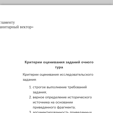
гламенту
анитарный вектор»
Критерии оценивания заданий очного
тура
Критерии оценивания исследовательского
задания:
строгое выполнение требований
задания;
верное определение исторического
источника на основании
приведенного фрагмента;
аргументированность приведенных